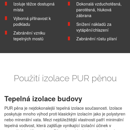
Izoluje těžce dostupná
Dokonalá vzduchotěsná,
místa
parotěsná, hluková
zábrana
Výborná přilnavost k
podkladu
Snížení nákladů za
vytápění/chlazení
Zabránění vzniku
tepelných mostů
Zabránění růstu plísní
Použití izolace PUR pěnou
Tepelná izolace budovy
PUR pěna je nejdokonalejší tepelná izolace současnosti. Izolace
poskytuje mnoho výhod proti klasickým izolacím jako je polystyren
nebo minerální vata. Mezi nejdůležitější vlastnosti patří minimální
tepelná vodivost, která zajišťuje vynikající izolační účinek v