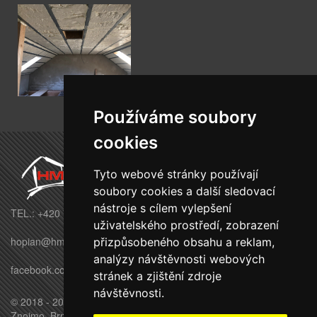
Používáme soubory
cookies
Tyto webové stránky používají
soubory cookies a další sledovací
nástroje s cílem vylepšení
TEL.: +420 770 695 569
uživatelského prostředí, zobrazení
hopian@hmbuilding.cz
přizpůsobeného obsahu a reklam,
analýzy návštěvnosti webových
facebook.com/HMbuildingstavby
stránek a zjištění zdroje
návštěvnosti.
© 2018 - 2026 HM BUILDING s.r.o. - Moravské Budějovice,
Znojmo, Brno, Třebíč, Jihlava