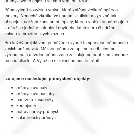
průmyslového objektu se vám vrátí do 3-5 let.
Pěna vytvoří souvislou vrstvu, která zatěsní veškeré spáry a
mezery. Nenechá zkrátka volnou ani skulinku a výrazně tak
přispěje k udržení konstantní teploty, kterou v objektu potřebujete
– ať už se jedná o zateplení obytného kontejneru či udržení
chladu v mrazírenských vozech.
Pro každý projekt vám pomůžeme vybrat tu správnou pěnu podle
vašich požadavků. Měkkou pěnou zateplíme a odhlučníme
výrobní halu a tvrdou pěnou zase zaizolujeme například zásobník
na chemikálie. A Vy už se s izolací nemusíte trápit.
Izolujeme následující průmyslové objekty:
průmyslové haly
průmyslové podlahy
nádrže a zásobníky
kontejnery
potravinářský průmysl
chladírenský průmysl