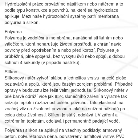
Hydroizolační práce provádíme nástřikem nebo nátěrem a to
podle typu konstrukce a povrchů, na které se hydroizolace
aplikuje. Mezi naše hydroizolační systémy patří membrána
polyurea a silikon.
Polyurea
Polyurea je vodotěsná membrána, nanášená stříkáním nebo
válečkem, která nenarušuje životní prostředí, a chrání navíc
povrchy před opotřebením a nebo před korozí. Polyurea je
průběžná, plně spojená, bez výskytu švů nebo spojů, s dobou
schnutí 4 sekundy (v případě nástřiku).
Silikon
Silikonový nátěr vytvoří stálou a jednolitou vrstvu na celé ploše
bez svárů a spojů, které jsou častým zdrojem problémů. Případné
opravy v budoucnu lze řešit velmi jednoduše. Silikonový nátěr v
bílé barvě odráží více jak 85% slunečního záření a výrazně tak
snižuje teplotní roztažnost celého povrchu. Tato vlastnost má
značný vliv na životnost povrchu a také na snížení nákladů po
celou dobu životnosti. Silikon je stálý, odolává UV záření a
extrémním teplotám, odolává i permanentně padající vodĕ.
Polyurea i silikon se aplikují na všechny podklady: armovaný
beton, polyuretanová pěna, polystyrény, asfaltové vrstvy, PVC