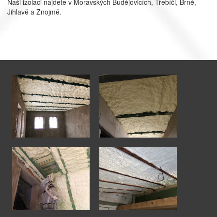
Naši izolaci najdete v Moravských Budějovicích, Třebíči, Brně,
Jihlavě a Znojmě.