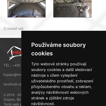
O úroveň výš
Používáme soubory
cookies
Tyto webové stránky používají
TEL.: +420 770 695 569
soubory cookies a další sledovací
hopian@hmbuilding.cz
nástroje s cílem vylepšení
uživatelského prostředí, zobrazení
facebook.com/HMbuildingstavby
přizpůsobeného obsahu a reklam,
analýzy návštěvnosti webových
© 2018 - 2026 HM BUILDING s.r.o. - Moravské Budějovice,
stránek a zjištění zdroje
Znojmo, Brno, Třebíč, Jihlava
návštěvnosti.
Tento web používá k poskytování služeb, personalizaci reklam a