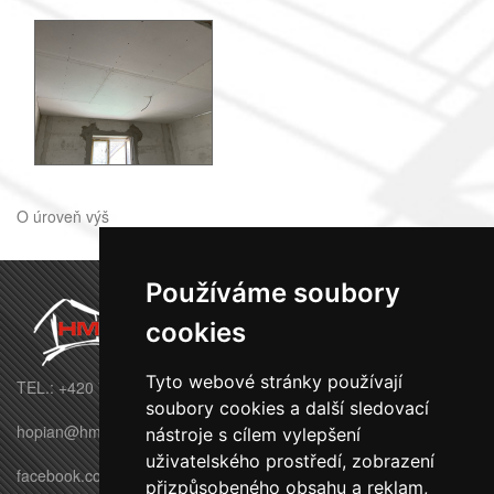
O úroveň výš
Používáme soubory
cookies
Tyto webové stránky používají
TEL.: +420 770 695 569
soubory cookies a další sledovací
hopian@hmbuilding.cz
nástroje s cílem vylepšení
uživatelského prostředí, zobrazení
facebook.com/HMbuildingstavby
přizpůsobeného obsahu a reklam,