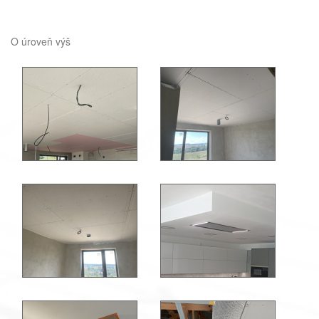
O úroveň výš