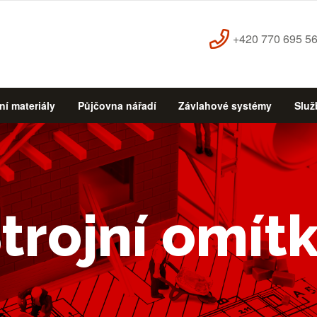
+420 770 695 5
ní materiály
Půjčovna nářadí
Závlahové systémy
Služ
trojní omít