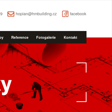
69
hopian@hmbuilding.cz
facebook
by
Reference
Fotogalerie
Kontakt
ky